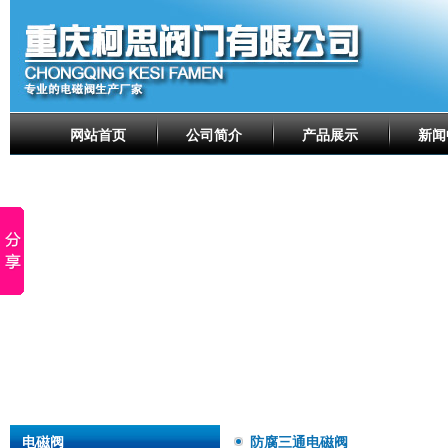
网站首页
公司简介
产品展示
新闻
电磁阀
防腐三通电磁阀