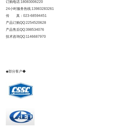
订购电话:18083006220
24小时服务热线:13983283261
传 真：023-68594451
产品订购QQ:2254520628
产品售后QQ:398534076
技术咨询QQ:1146687970
◆部分客户◆