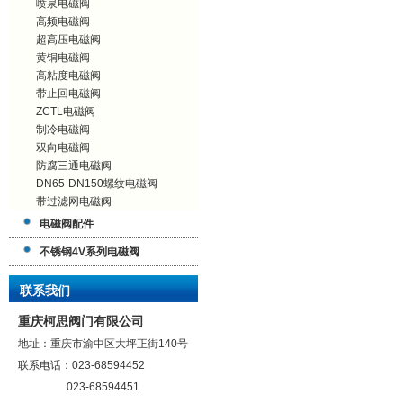
喷泉电磁阀
高频电磁阀
超高压电磁阀
黄铜电磁阀
高粘度电磁阀
带止回电磁阀
ZCTL电磁阀
制冷电磁阀
双向电磁阀
防腐三通电磁阀
DN65-DN150螺纹电磁阀
带过滤网电磁阀
电磁阀配件
不锈钢4V系列电磁阀
联系我们
重庆柯思阀门有限公司
地址：重庆市渝中区大坪正街140号
联系电话：023-68594452
023-68594451