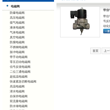
电磁阀
带信
防爆电磁阀
带信
高压电磁阀
号反
煤气电磁阀
动化
液体电磁阀
气体电磁阀
真空电磁阀
防腐电磁阀
不锈钢电磁阀
首页
上一
脉冲电磁阀
带手动电磁阀
零压启动电磁阀
信号反馈电磁阀
二位三通电磁阀
超低温电磁阀
快速紧急切断电磁阀
高温电磁阀
潜水电磁阀
自保持电磁阀
双流量电磁阀
防水锤电磁阀