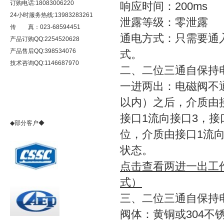
订购电话:18083006220
响应时间：200ms
24小时服务热线:13983283261
泄露等级：零泄露
传 真：023-68594451
通电方式：只需要通
产品订购QQ:2254520628
产品售后QQ:398534076
式。
技术咨询QQ:1146687970
二、二位三通自保持
一进两出：电磁阀不
以内）之后，介质由
接口1流向接口3，
◆部分客户◆
位，介质由接口1流
状态。
点击查看两进一出工
式）
三、二位三通自保持
阀体：黄铜或304不