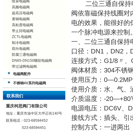
喷泉电磁阀
二位三通自保持电
高频电磁阀
阀依靠磁保持线圈对
超高压电磁阀
黄铜电磁阀
电的效果，能很好的
高粘度电磁阀
带止回电磁阀
一个脉冲电源来控制
ZCTL电磁阀
一、二位三通自保持
制冷电磁阀
双向电磁阀
口径：DN1，DN2，D
防腐三通电磁阀
连接方式：G1/8〃、
DN65-DN150螺纹电磁阀
带过滤网电磁阀
阀体材质：304不锈
电磁阀配件
使用压力：0—0.2MPa
不锈钢4V系列电磁阀
使用介质：水、气、
联系我们
介质温度：-20—+80
重庆柯思阀门有限公司
电源电压：DC6V、D
地址：重庆市渝中区大坪正街140号
接线方式：插头、引
联系电话：023-68594452
控制方式：一进两出
023-68594451