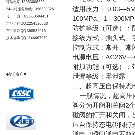
订购电话:18083006220
适用压力：
0.03
—
5
24小时服务热线:13983283261
传 真：023-68594451
100MPa
、
1
—
300MP
产品订购QQ:2254520628
防护等级（可选）：
产品售后QQ:398534076
接线方式：插头式、
技术咨询QQ:1146687970
控制方式：常开、常
电源电压：
AC26V
—
附加功能（可选）：
◆部分客户◆
泄漏等级：零泄露
二、超高压自保持态
一般情况，超高压自
阀分为开阀和关阀
2
磁阀的打开和关闭，
压自保持态电磁阀打
通电（瞬间通电不超