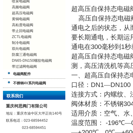
喷泉电磁阀
高频电磁阀
超高压自保持态电磁
超高压电磁阀
高压自保持态电磁阀
黄铜电磁阀
高粘度电磁阀
通电之后的状态，从
带止回电磁阀
要长期通电，长期运
ZCTL电磁阀
制冷电磁阀
通电在
300
毫秒到
1
秒
双向电磁阀
防腐三通电磁阀
超高压自保持态电磁
DN65-DN150螺纹电磁阀
测，高压清洗机等高
带过滤网电磁阀
电磁阀配件
一、超高压自保持态
不锈钢4V系列电磁阀
口径：
DN1
—
DN100
连接方式：内螺纹、
联系我们
阀体材质：不锈钢
30
重庆柯思阀门有限公司
适用介质：空气、水
地址：重庆市渝中区大坪正街140号
联系电话：023-68594452
温度范围：
-196
℃—
023-68594451
—
+200
℃、
0
℃—
+60