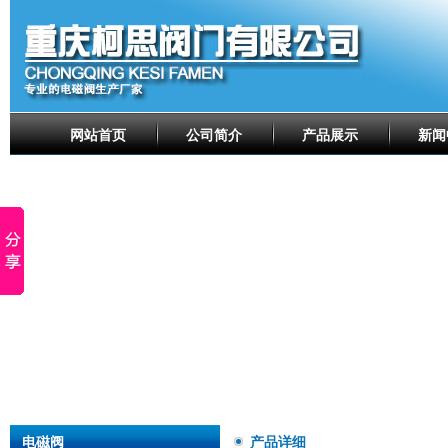
网站首页
公司简介
产品展示
新闻
电磁阀
产品详细