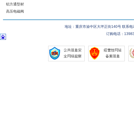
铝方通型材
高压电磁阀
地址：重庆市渝中区大坪正街140号 联系电话：023-
订购电话：139832832