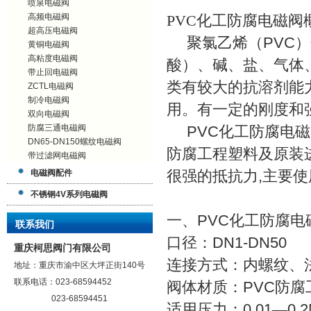
喷泉电磁阀
高频电磁阀
PVC化工防腐电磁阀
超高压电磁阀
聚氯乙烯（
PVC
）
黄铜电磁阀
高粘度电磁阀
酸）、碱、盐、气体
带止回电磁阀
类有较大的抗溶剂能
ZCTL电磁阀
制冷电磁阀
用。有一定的刚度和
双向电磁阀
防腐三通电磁阀
PVC化工防腐
电磁
DN65-DN150螺纹电磁阀
防腐工程塑料及原装
带过滤网电磁阀
电磁阀配件
很强的抵抗力
,
主要使
不锈钢4V系列电磁阀
一、PVC化工防腐电
联系我们
口径：
DN1-DN50
重庆柯思阀门有限公司
连接方式：内螺纹、
地址：重庆市渝中区大坪正街140号
联系电话：023-68594452
阀体材质：
PVC
防腐
023-68594451
适用压力：
0.01
—
0.