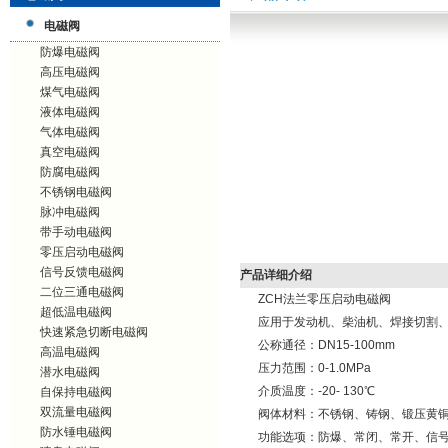
电磁阀
防爆电磁阀
高压电磁阀
煤气电磁阀
液体电磁阀
气体电磁阀
真空电磁阀
防腐电磁阀
不锈钢电磁阀
脉冲电磁阀
带手动电磁阀
零压启动电磁阀
信号反馈电磁阀
产品详细介绍
二位三通电磁阀
ZCH法兰零压启动电磁阀
超低温电磁阀
应用于发动机、柴油机、焊接切割
快速紧急切断电磁阀
公称通径：DN15-100mm
高温电磁阀
压力范围：0-1.0MPa
潜水电磁阀
介质温度：-20- 130℃
自保持电磁阀
双流量电磁阀
阀体材料：不锈钢、铸钢、锻压黄
防水锤电磁阀
功能选项：防爆、常闭、常开、信