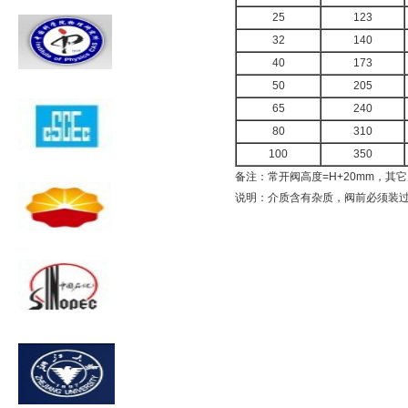
25
123
32
140
40
173
50
205
65
240
80
310
100
350
备注：常开阀高度=H+20mm，其
说明：介质含有杂质，阀前必须装过滤