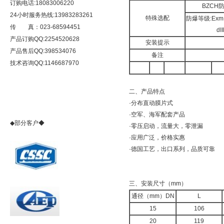
订购电话:18083006220
BZCH
24小时服务热线:13983283261
特殊选配
防爆等级:ExmI
传 真：023-68594451
dI
产品订购QQ:2254520628
安装提示
产品售后QQ:398534076
备注
技术咨询QQ:1146687970
二、产品特点
·分布直动膜片式
·空军、海军配套产品
◆部分客户◆
·零压启动，流量大，零泄漏
·应用广泛，价格实惠
·德国工艺，出口系列，品质可靠
三、安装尺寸（mm）
通径（mm）DN
L
15
106
20
119