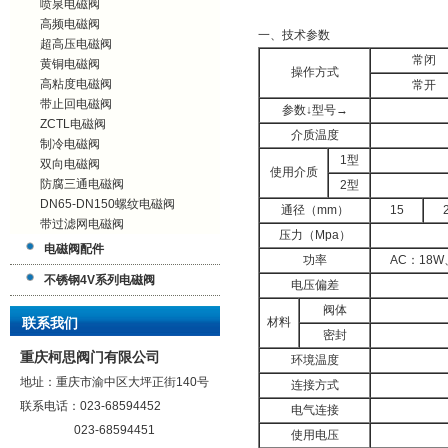
喷泉电磁阀
高频电磁阀
一、技术参数
超高压电磁阀
常闭
黄铜电磁阀
操作方式
高粘度电磁阀
常开
带止回电磁阀
参数↓型号→
ZCTL电磁阀
介质温度
制冷电磁阀
1型
双向电磁阀
使用介质
防腐三通电磁阀
2型
DN65-DN150螺纹电磁阀
通径（mm）
15
带过滤网电磁阀
压力（Mpa）
电磁阀配件
功率
AC：18W
不锈钢4V系列电磁阀
电压偏差
阀体
联系我们
材料
密封
重庆柯思阀门有限公司
环境温度
地址：重庆市渝中区大坪正街140号
连接方式
联系电话：023-68594452
电气连接
023-68594451
使用电压