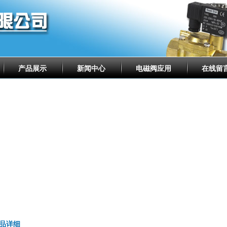
产品展示
新闻中心
电磁阀应用
在线留
品详细