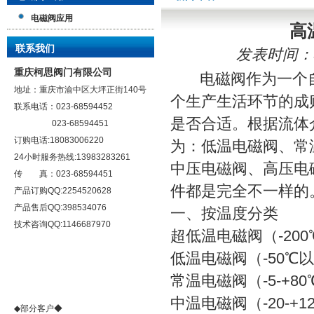
电磁阀应用
高
联系我们
发表时间：5/2
重庆柯思阀门有限公司
电磁阀作为一个自
地址：重庆市渝中区大坪正街140号
个生产生活环节的成
联系电话：023-68594452
是否合适。根据流体
023-68594451
订购电话:18083006220
为：低温电磁阀、常
24小时服务热线:13983283261
中压电磁阀、高压电
传 真：023-68594451
件都是完全不一样的
产品订购QQ:2254520628
产品售后QQ:398534076
一、按温度分类
技术咨询QQ:1146687970
超低温电磁阀（-20
低温电磁阀（-50℃
常温电磁阀（-5-+8
中温电磁阀（-20-+
◆部分客户◆