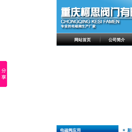
网站首页
公司简介
电磁阀应用
新