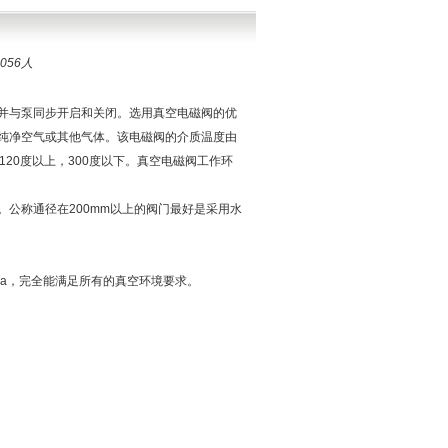
056人
并与泵同步开启和关闭。选用真空电磁阀的优
纯净空气或其他气体。该电磁阀的介质温度由
氟120度以上，300度以下。真空电磁阀工作环
公称通径在200mm以上的阀门最好是采用水
a，完全能满足所有的真空环境要求。