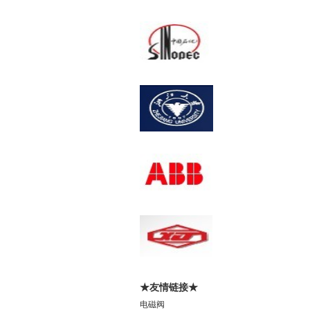
★友情链接★
电磁阀