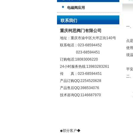
电磁阀应用
联系我们
一
重庆柯思阀门有限公司
地址：重庆市渝中区大坪正街140号
点
联系电话：023-68594452
使用
023-68594451
境温
订购电话:18083006220
真
24小时服务热线:13983283261
平
传 真：023-68594451
二
产品订购QQ:2254520628
这
产品售后QQ:398534076
技术咨询QQ:1146687970
◆部分客户◆