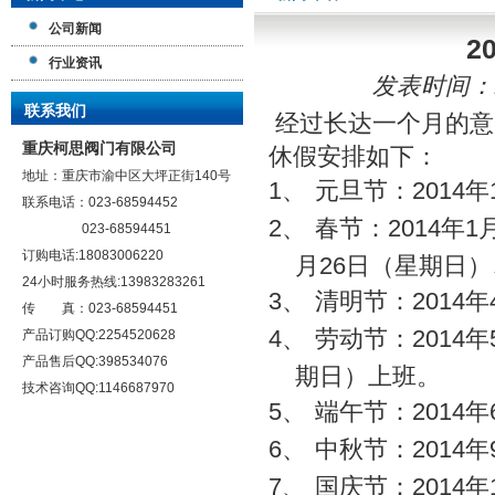
公司新闻
2
行业资讯
发表时间：12/
联系我们
经过长达一个月的意
重庆柯思阀门有限公司
休假安排如下：
地址：重庆市渝中区大坪正街140号
1、
元旦节：
2014
年
联系电话：023-68594452
2、
春节：
2014
年
1
023-68594451
订购电话:18083006220
月
26
日（星期日）
24小时服务热线:13983283261
3、
清明节：
2014
年
传 真：023-68594451
4、
劳动节：
2014
年
产品订购QQ:2254520628
产品售后QQ:398534076
期日）上班。
技术咨询QQ:1146687970
5、
端午节：
2014
年
6、
中秋节：
2014
年
7、
国庆节：
2014
年