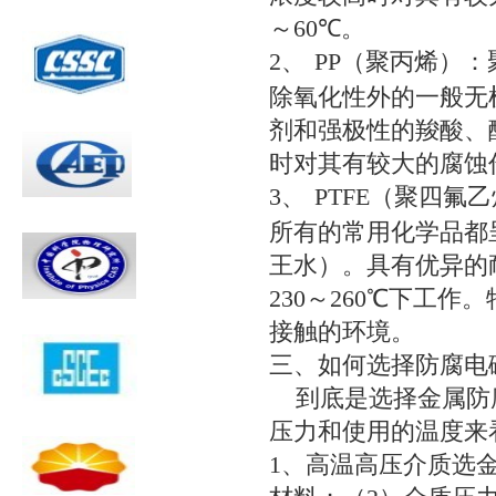
～
60
℃。
2、
PP
（聚丙烯）：
除氧化性外的一般无
剂和强极性的羧酸、
时对其有较大的腐蚀
3、
PTFE
（聚四氟乙
所有的常用化学品都
王水）。具有优异的
230
～
260
℃下工作。
接触的环境。
三、
如何选择防腐电
到底是选择金属防腐
压力和使用的温度来
1
、高温高压介质选