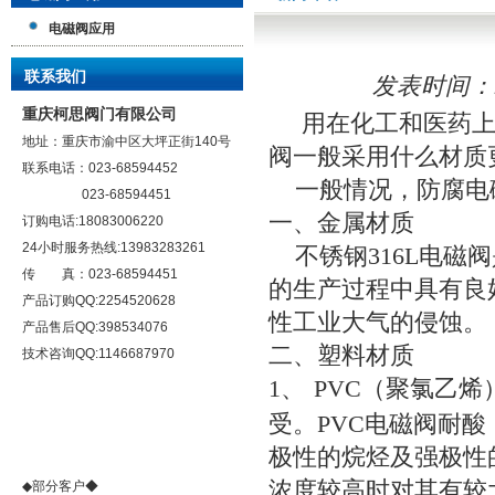
电磁阀应用
联系我们
发表时间：12/
重庆柯思阀门有限公司
用在化工和医药上
地址：重庆市渝中区大坪正街140号
阀一般采用什么材质
联系电话：023-68594452
一般情况，
防腐电
023-68594451
一、
金属材质
订购电话:18083006220
24小时服务热线:13983283261
不锈钢
316L
电磁阀
传 真：023-68594451
的生产过程中具有良
产品订购QQ:2254520628
性工业大气的侵蚀。
产品售后QQ:398534076
二、
塑料材质
技术咨询QQ:1146687970
1、
PVC
（聚氯乙烯
受。
PVC
电磁阀
耐酸
极性的烷烃及强极性
浓度较高时对其有较
◆部分客户◆