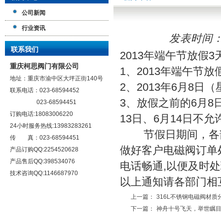
公司新闻
行业资讯
发表时间：6/3
联系我们
2013年端午节放假3
重庆柯思阀门有限公司
1、2013年端午节放
地址：重庆市渝中区大坪正街140号
2、2013年6月8日
联系电话：023-68594452
3、放假之前的6月8
023-68594451
订购电话:18083006220
13日、6月14日不
24小时服务热线:13983283261
节假日期间，各部
传 真：023-68594451
做好客户电磁阀订单
产品订购QQ:2254520628
产品售后QQ:398534076
电话畅通,以便及时处
技术咨询QQ:1146687970
以上通知请各部门相互
上一篇：
316L不锈钢电磁阀材质
下一篇：
神舟十号飞天，举世瞩